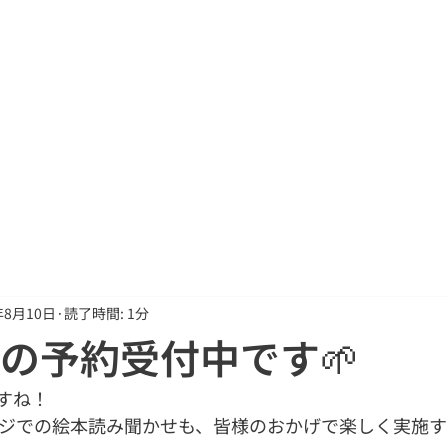
ップ
料金
サービス
講師プロフィール
Oline Shop
年8月10日
読了時間: 1分
月の予約受付中です🌱
すね！
ッジでの絵本読み聞かせも、皆様のおかげで楽しく実施