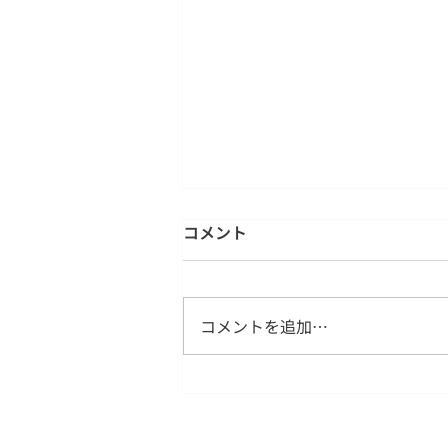
コメント
コメントを追加…
中国語の“两”と“二”の違い