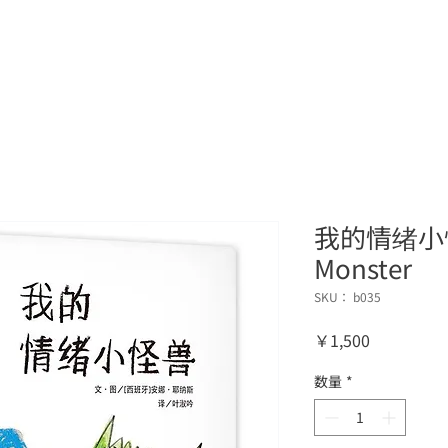
ップ
料金
サービス
講師プロフィール
Oline Shop
我的情绪小怪兽
Monster
SKU： b035
価
￥1,500
格
数量
*