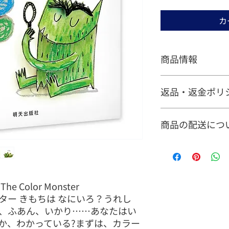
カ
商品情報
ハードカバー
返品・返金ポリ
大き目絵本
250mm×250mm
（１）ご注文日時よ
商品の配送につ
ンセルができます。
場合は、当サイトお
（２）商品お届け後
・ご購入金額に限ら
品もしくはご注文商
・ご注文後、1～3
いただきます。（商
・配送可能な地域は
いた場合に限ります
・届けについての注
Color Monster
ンセル・返品はお受
1. 人気商品など
ター きもちは なにいろ？うれし
には慎重にお選びく
を切らしている場合
、ふあん、いかり……あなたはい
（３）前項にかかわ
す。
セル、返品、交換を
2. ご希望のお届
か、わかっている?まずは、カラー