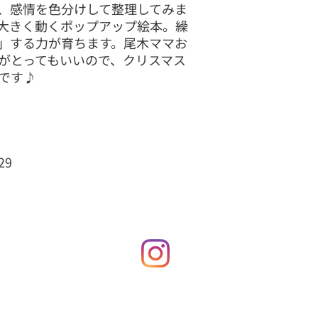
・開封された商品お
由に指定することが
、感情を色分けして整理してみま
・商品到着後7日以
所を指定することが
大きく動くポップアップ絵本。繰
・お客様のもとで、
済方法に一致する住
」する力が育ちます。尾木ママお
・パッケージ（袋・
つき、お届け先は１
がとってもいいので、クリスマス
・オーダー商品・ネ
お届け先を希望の場
です♪
加工された商品
3. 一般商品は原
・その他、商品紹介
す（一部地域では玄
ている商品（詳細は
すので予めご了承く
い）
4. 一部の商品は
（４）商品に明らか
ます。
合、返品等にかかる
5. 商品お届け時
8129
お気に召さない場合
会社の保管時間にも
換の場合は、送料は
す。そのため、再度
す。
性がございます。あ
届け日のご指定を備
金
サービス
講師プロフィール
Oline Shop
ブログ